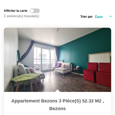
L'AGENCE
Afficher la carte
Qui Sommes-Nous ?
2 annonce(s) trouvée(s)
Trier par
L'application
Actualités
Rejoignez-Nous
Nous Contacter
FAQ
EN
Appartement Bezons 3 Pièce(s) 52.32 M2
,
Bezons