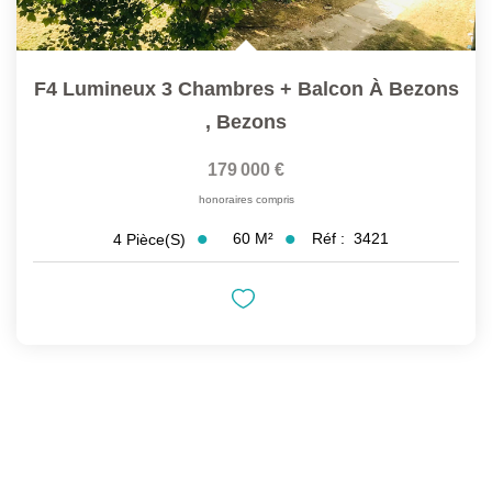
F4 Lumineux 3 Chambres + Balcon À Bezons
,
Bezons
179 000 €
honoraires compris
60
M²
Réf :
3421
4
Pièce(s)