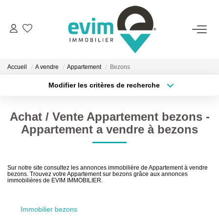
ACHETER
Accueil
A vendre
Appartement
Bezons
LOUER
Modifier les critères de recherche
Type de transaction
Localisation
Acheter
Localisation
ESTIMER
Achat / Vente Appartement bezons -
Type de bien
Surface min
Sélectionnez...
Appartement a vendre à bezons
VENDRE
Plus de critères
Budget max
GESTION
Sur notre site consultez les annonces immobilière de Appartement à vendre
bezons. Trouvez votre Appartement sur bezons grâce aux annonces
Créer une alerte
immobilières de EVIM IMMOBILIER.
BIENS VENDUS
Immobilier bezons