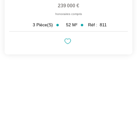
239 000 €
honoraires compris
52
M²
Réf :
811
3
Pièce(s)