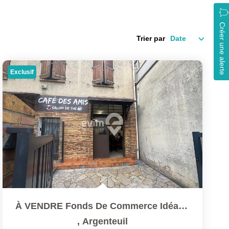
Créer une alerte
Trier par
Exclusif
À VENDRE Fonds De Commerce Idéalement Situé Sur L'Avenue...
,
Argenteuil