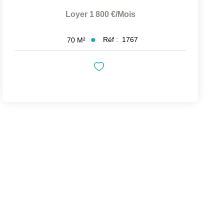
Loyer 1 800 €/mois
Réf :
1767
70
M²