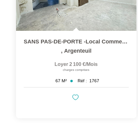
SANS PAS-DE-PORTE -Local Commercial En Plein Centre-Ville...
,
Argenteuil
Loyer 2 100 €/mois
charges comprises
Réf :
1767
67
M²