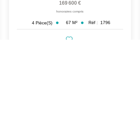
169 600 €
honoraires compris
67
M²
Réf :
1796
4
Pièce(s)