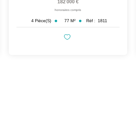
182 000 €
honoraires compris
77
M²
Réf :
1811
4
Pièce(s)