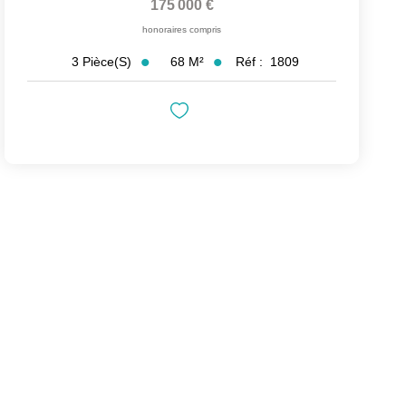
175 000 €
honoraires compris
68
M²
Réf :
1809
3
Pièce(s)