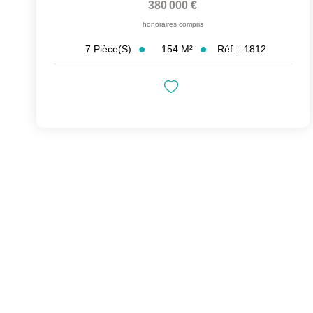
380 000 €
honoraires compris
154
M²
Réf :
1812
7
Pièce(s)