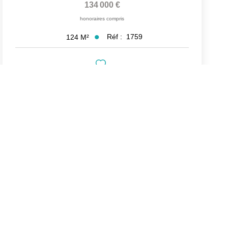
134 000 €
honoraires compris
Réf :
1759
124
M²