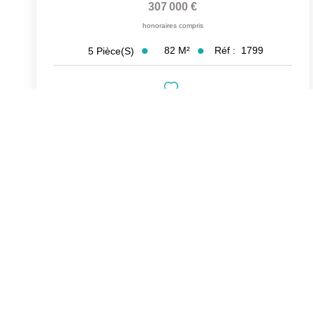
307 000 €
honoraires compris
82
M²
Réf :
1799
5
Pièce(s)