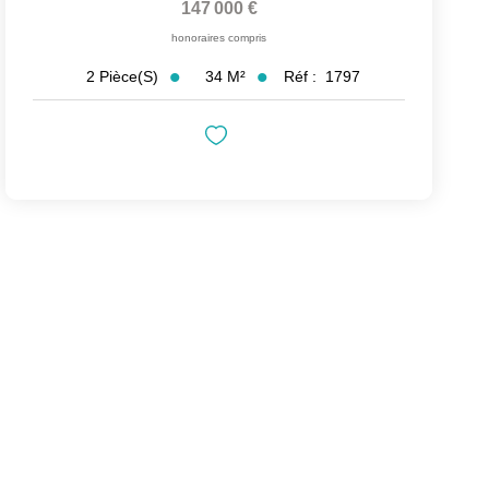
147 000 €
honoraires compris
34
M²
Réf :
1797
2
Pièce(s)