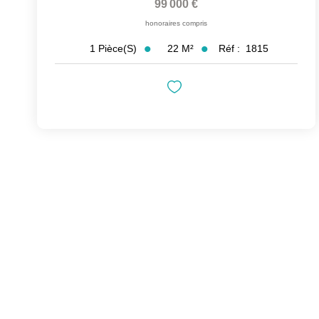
99 000 €
honoraires compris
22
M²
Réf :
1815
1
Pièce(s)