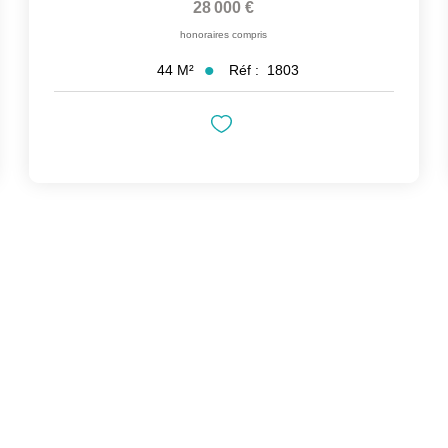
28 000 €
honoraires compris
Réf :
1803
44
M²