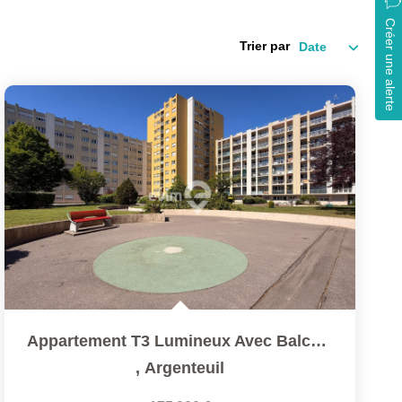
Créer une alerte
Trier par
Appartement T3 Lumineux Avec Balcon, Parking & Cave ? À 5...
,
Argenteuil