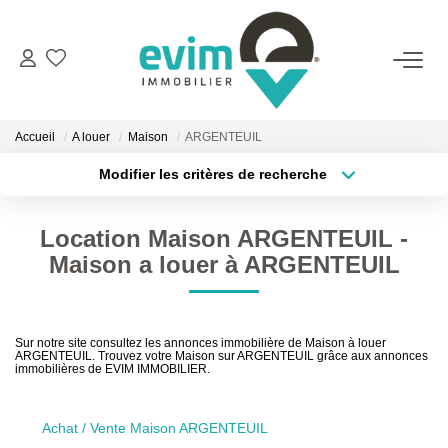
ACHETER
Accueil
A louer
Maison
ARGENTEUIL
LOUER
Modifier les critères de recherche
Type de transaction
Localisation
Acheter
Localisation
ESTIMER
Location Maison ARGENTEUIL -
Type de bien
Surface min
Sélectionnez...
Maison a louer à ARGENTEUIL
VENDRE
Plus de critères
Budget max
GESTION
Sur notre site consultez les annonces immobilière de Maison à louer
ARGENTEUIL. Trouvez votre Maison sur ARGENTEUIL grâce aux annonces
Créer une alerte
immobilières de EVIM IMMOBILIER.
BIENS VENDUS
Achat / Vente Maison ARGENTEUIL