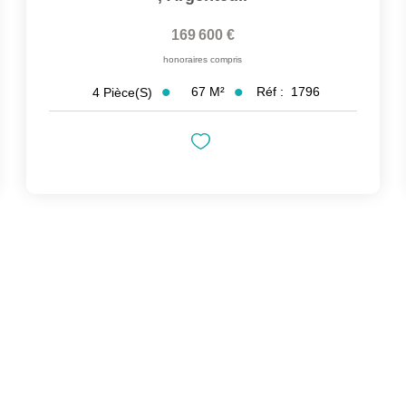
169 600 €
honoraires compris
67
M²
Réf :
1796
4
Pièce(s)