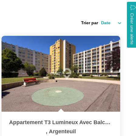
Créer une alerte
Trier par
Appartement T3 Lumineux Avec Balcon, Parking & Cave ? À 5...
,
Argenteuil