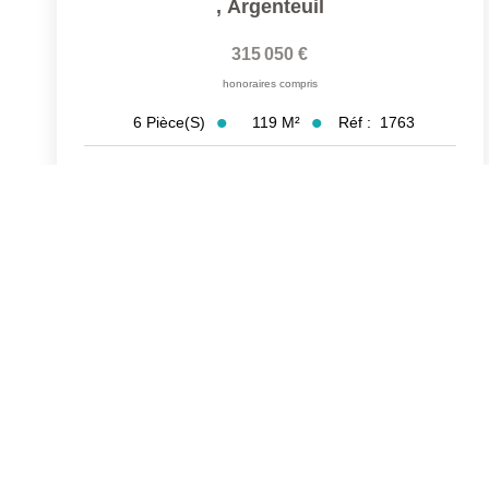
,
Argenteuil
315 050 €
honoraires compris
119
M²
Réf :
1763
6
Pièce(s)