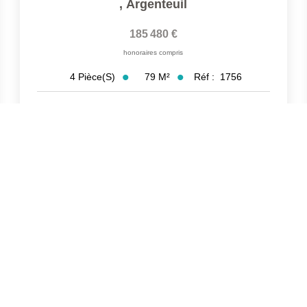
,
Argenteuil
185 480 €
honoraires compris
79
M²
Réf :
1756
4
Pièce(s)