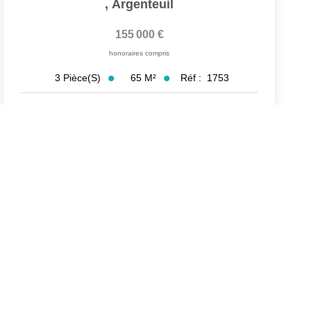
,
Argenteuil
155 000 €
honoraires compris
65
M²
Réf :
1753
3
Pièce(s)