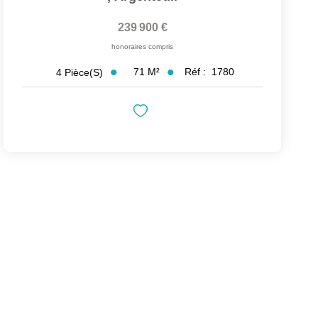
239 900 €
honoraires compris
71
M²
Réf :
1780
4
Pièce(s)