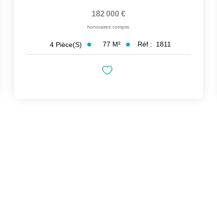
182 000 €
honoraires compris
77
M²
Réf :
1811
4
Pièce(s)