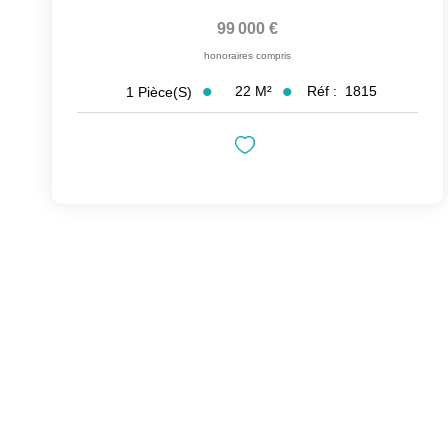
99 000 €
honoraires compris
22
M²
Réf :
1815
1
Pièce(s)