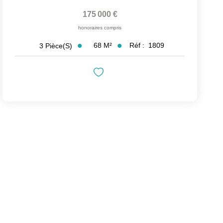
175 000 €
honoraires compris
68
M²
Réf :
1809
3
Pièce(s)