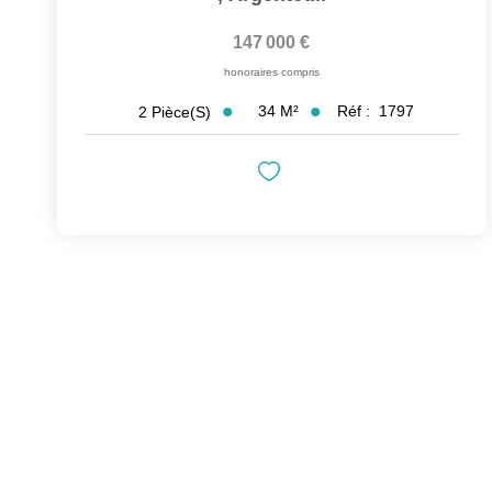
147 000 €
honoraires compris
34
M²
Réf :
1797
2
Pièce(s)