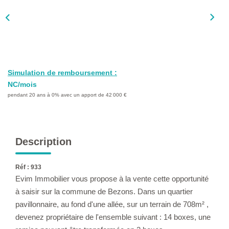
L'AGENCE
Qui Sommes-Nous ?
L'application
Actualités
Simulation de remboursement :
Rejoignez-Nous
NC/mois
pendant 20 ans à 0% avec un apport de 42 000 €
Nous Contacter
FAQ
Description
EN
Réf : 933
Evim Immobilier vous propose à la vente cette opportunité
à saisir sur la commune de Bezons. Dans un quartier
pavillonnaire, au fond d'une allée, sur un terrain de 708m² ,
devenez propriétaire de l'ensemble suivant : 14 boxes, une