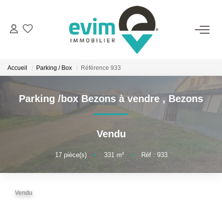
ACHETER
Accueil
Parking / Box
Référence 933
LOUER
Parking /box Bezons à vendre
,
Bezons
ESTIMER
Vendu
VENDRE
17
pièce(s)
•
331
m²
•
Réf : 933
GESTION
Vendu
BIENS VENDUS