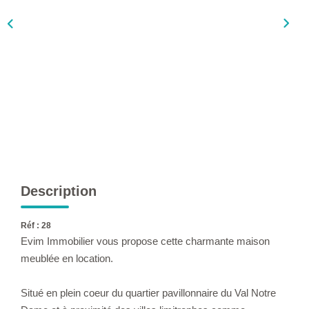
L'AGENCE
Qui Sommes-Nous ?
L'application
Actualités
Rejoignez-Nous
Nous Contacter
FAQ
Description
EN
Réf : 28
Evim Immobilier vous propose cette charmante maison
meublée en location.
Situé en plein coeur du quartier pavillonnaire du Val Notre