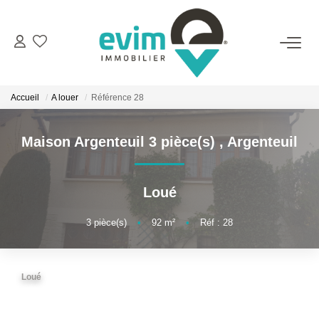
ACHETER
Accueil
A louer
Référence 28
LOUER
Maison Argenteuil 3 pièce(s)
,
Argenteuil
ESTIMER
Loué
VENDRE
3
pièce(s)
•
92
m²
•
Réf : 28
GESTION
Loué
BIENS VENDUS