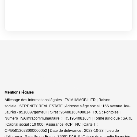
Mentions légales
Affichage des informations légales : EVIM IMMOBILIER | Raison
sociale : SERENITY REAL ESTATE | Adresse siège social : 166 avenue Jean
Jaurès - 95100 Argenteuil | Siret : 95408163400014 | RCS : Pontoise |
Numero TVA Intracommunautaire : FR51954081634 | Forme juridique : SARL
| Capital social : 10 000 | Assurance RCP : NC |
Carte T :
CPI95012023000000052 | Date de délivrance : 2023-10-23 | Lieu de
délivrance : Paris île-de-France 75001 PARIS | Caisse de garantie financière