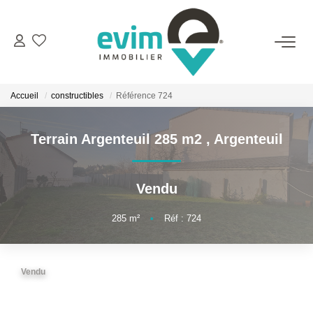
ACHETER
Accueil
constructibles
Référence 724
LOUER
Terrain Argenteuil 285 m2
,
Argenteuil
ESTIMER
Vendu
VENDRE
285
m²
•
Réf : 724
GESTION
Vendu
BIENS VENDUS