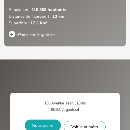
Population :
110 388 habitants
Distance de l'aéroport :
13 km
Superficie :
17,3 Km²
+
d'infos sur le quartier
DENSITÉ DE POPULATION
ENFANTS ET ADOLESCENTS
AGE MOYEN
REVENU MENSUEL PAR
MÉNAGE
TAUX DE PROPRIÉTAIRES
TAUX D'HABITATION
166 Avenue Jean Jaurès
TAXE FONCIÈRE
PART DES MÉNAGES SANS
95100
Argenteuil
VOITURE
DISTANCE DE L'AÉROPORT :
SUPERFICIE :
Nous écrire
Voir le numéro