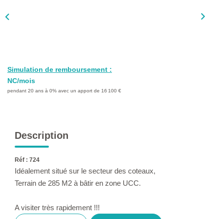
L'AGENCE
Qui Sommes-Nous ?
L'application
Actualités
Simulation de remboursement :
Rejoignez-Nous
NC/mois
pendant 20 ans à 0% avec un apport de 16 100 €
Nous Contacter
FAQ
Description
EN
Réf : 724
Idéalement situé sur le secteur des coteaux,
Terrain de 285 M2 à bâtir en zone UCC.
A visiter très rapidement !!!