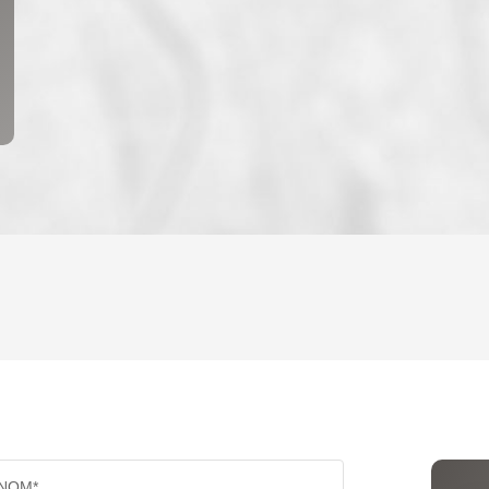
ENFANTS ET ADOLESCENTS
AGE M
TAUX DE PROPRIÉTAIRES
TAUX D
PART DES MÉNAGES SANS VOITURE
DISTAN
NOM*