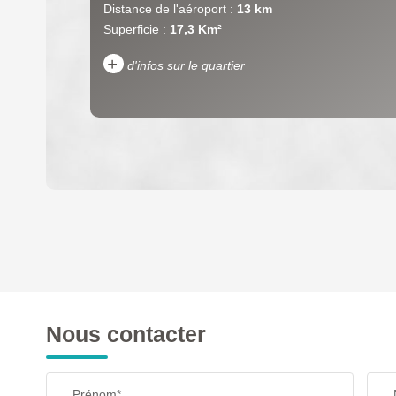
Distance de l'aéroport :
13 km
Superficie :
17,3 Km²
+
d'infos sur le quartier
DENSITÉ DE POPULATION
REVENU MENSUEL PAR MÉNAGE
Nous contacter
TAXE FONCIÈRE
Prénom*