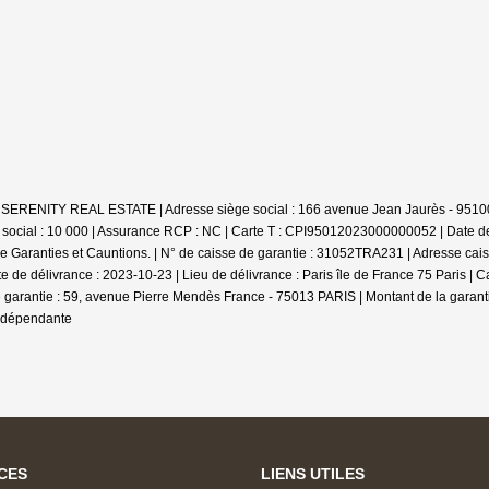
 : SERENITY REAL ESTATE | Adresse siège social : 166 avenue Jean Jaurès - 95100
social : 10 000 | Assurance RCP : NC |
Carte T : CPI95012023000000052 | Date de d
Garanties et Cauntions. | N° de caisse de garantie : 31052TRA231 | Adresse cais
te de délivrance : 2023-10-23 | Lieu de délivrance : Paris île de France 75 Paris 
 garantie : 59, avenue Pierre Mendès France - 75013 PARIS | Montant de la garanti
indépendante
CES
LIENS UTILES