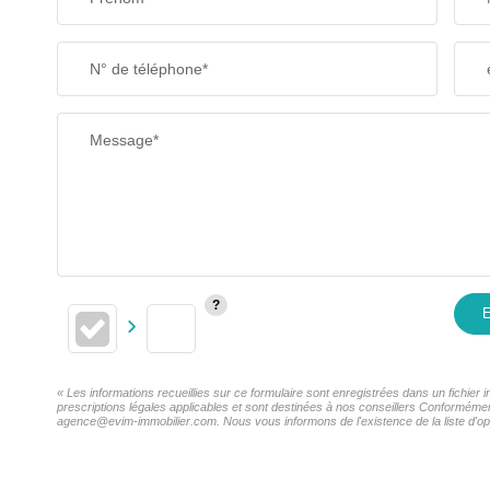
SUPERFICIE :
N° de téléphone*
RESTAURANTS ET CAFÉS
Message*
E
« Les informations recueillies sur ce formulaire sont enregistrées dans un fichie
prescriptions légales applicables et sont destinées à nos conseillers Conformémen
agence@evim-immobilier.com. Nous vous informons de l'existence de la liste d'opp