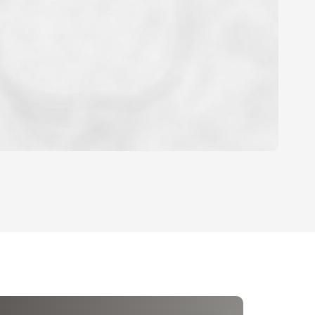
OYEN
'HABITATION
CE DE L'AÉROPORT :