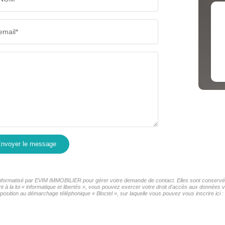
RÉSULTATS DES LYCÉES
ECOLES
email*
COMMERCES
MÉDEC
nvoyer le message
r informatisé par EVIM IMMOBILIER pour gérer votre demande de contact. Elles sont conservées
t à la loi « informatique et libertés », vous pouvez exercer votre droit d'accès aux données
osition au démarchage téléphonique « Bloctel », sur laquelle vous pouvez vous inscrire ici :