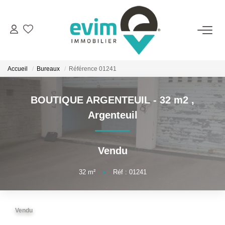
ACHETER
Accueil
Bureaux
Référence 01241
LOUER
BOUTIQUE ARGENTEUIL - 32 m2
,
ESTIMER
Argenteuil
VENDRE
Vendu
GESTION
32
m²
•
Réf : 01241
BIENS VENDUS
Vendu