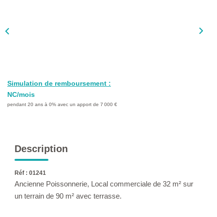
L'AGENCE
Qui Sommes-Nous ?
L'application
Actualités
Rejoignez-Nous
Simulation de remboursement :
Nous Contacter
NC/mois
pendant 20 ans à 0% avec un apport de 7 000 €
FAQ
EN
Description
Réf : 01241
Ancienne Poissonnerie, Local commerciale de 32 m² sur
un terrain de 90 m² avec terrasse.