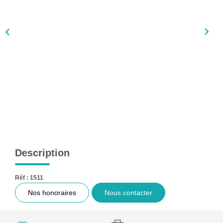
L'AGENCE
Qui Sommes-Nous ?
L'application
Actualités
Rejoignez-Nous
Nous Contacter
FAQ
EN
Description
Réf : 1511
Nos honoraires
Nous contacter