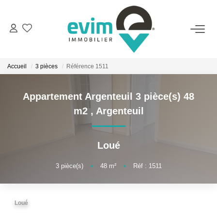
ACHETER
Accueil
3 pièces
Référence 1511
LOUER
Appartement Argenteuil 3 pièce(s) 48
ESTIMER
m2
,
Argenteuil
VENDRE
Loué
GESTION
3
pièce(s)
•
48
m²
•
Réf : 1511
BIENS VENDUS
Loué