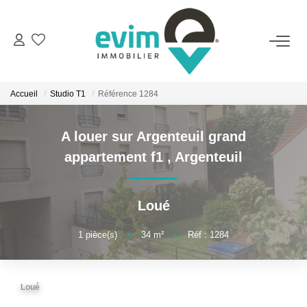
ACHETER
Accueil
Studio T1
Référence 1284
LOUER
A louer sur Argenteuil grand
ESTIMER
appartement f1
,
Argenteuil
VENDRE
Loué
GESTION
1
pièce(s)
•
34
m²
•
Réf : 1284
BIENS VENDUS
Loué