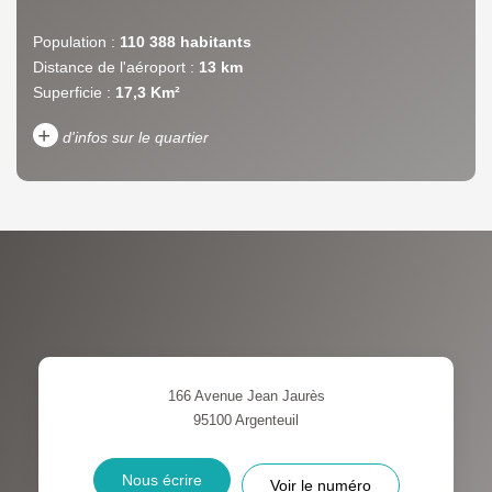
Population :
110 388 habitants
Distance de l'aéroport :
13 km
Superficie :
17,3 Km²
+
d'infos sur le quartier
DENSITÉ DE POPULATION
ENFANTS ET ADOLESCENTS
AGE MOYEN
REVENU MENSUEL PAR
MÉNAGE
TAUX DE PROPRIÉTAIRES
TAUX D'HABITATION
166 Avenue Jean Jaurès
TAXE FONCIÈRE
PART DES MÉNAGES SANS
95100
Argenteuil
VOITURE
DISTANCE DE L'AÉROPORT :
SUPERFICIE :
Nous écrire
Voir le numéro