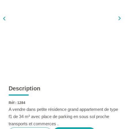
L'AGENCE
Qui Sommes-Nous ?
L'application
Actualités
Rejoignez-Nous
Nous Contacter
FAQ
EN
Description
Réf : 1284
A vendre dans petite résidence grand appartement de type
f1 de 34 m² avec place de parking en sous sol proche
transports et commerces .