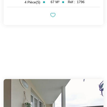
67
M²
Réf :
1796
4
Pièce(s)