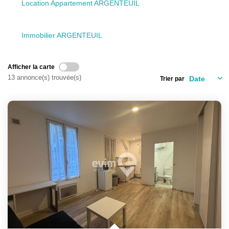
Location Appartement ARGENTEUIL
L'AGENCE
Qui Sommes-Nous ?
Immobilier ARGENTEUIL
L'application
Actualités
Afficher la carte
13 annonce(s) trouvée(s)
Trier par
Rejoignez-Nous
Nous Contacter
FAQ
EN