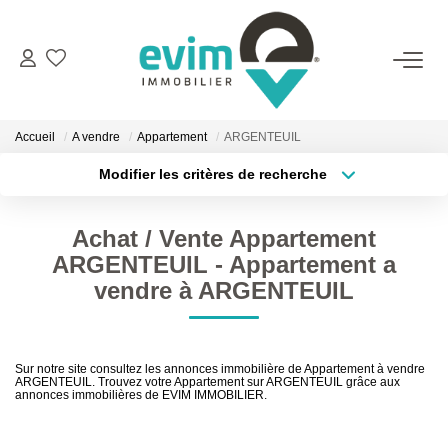
ACHETER
Accueil
A vendre
Appartement
ARGENTEUIL
LOUER
Modifier les critères de recherche
Type de transaction
Localisation
Acheter
Localisation
ESTIMER
Achat / Vente Appartement
Type de bien
Surface min
Sélectionnez...
ARGENTEUIL - Appartement a
VENDRE
vendre à ARGENTEUIL
Plus de critères
Budget max
GESTION
Créer une alerte
Sur notre site consultez les annonces immobilière de Appartement à vendre
ARGENTEUIL. Trouvez votre Appartement sur ARGENTEUIL grâce aux
annonces immobilières de EVIM IMMOBILIER.
BIENS VENDUS