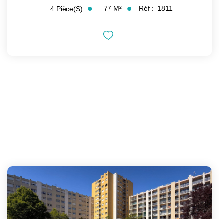
77
M²
Réf :
1811
4
Pièce(s)