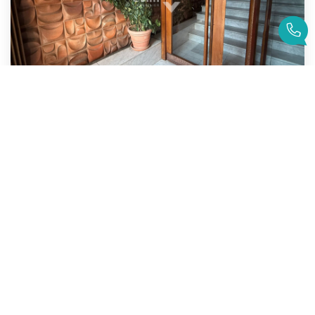
3 PIÈCES AVEC TERRASSE 20 M², BALCON, PARKING & CAVE
,
Argenteuil
155 000 €
honoraires compris
65
M²
Réf :
1753
3
Pièce(s)