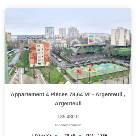
Appartement 4 Pièces 78.64 M² - Argenteuil
,
Argenteuil
185 480 €
honoraires compris
79
M²
Réf :
1756
4
Pièce(s)