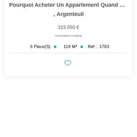
Pourquoi Acheter Un Appartement Quand Vous Pouvez Avoir Une...
,
Argenteuil
315 050 €
honoraires compris
119
M²
Réf :
1763
6
Pièce(s)