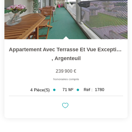
Appartement Avec Terrasse Et Vue Exceptionnelle Tour Eiffel...
,
Argenteuil
239 900 €
honoraires compris
71
M²
Réf :
1780
4
Pièce(s)