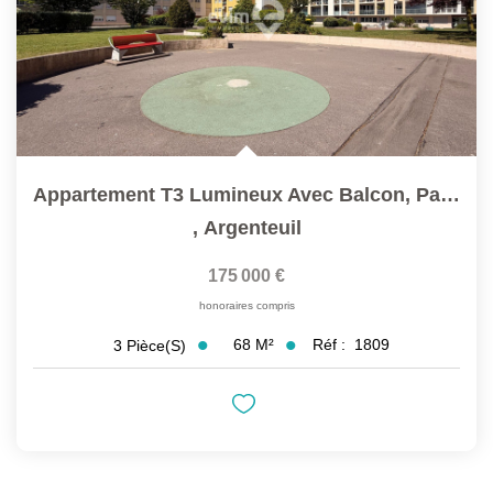
Appartement T3 Lumineux Avec Balcon, Parking & Cave ? À 5...
,
Argenteuil
175 000 €
honoraires compris
68
M²
Réf :
1809
3
Pièce(s)