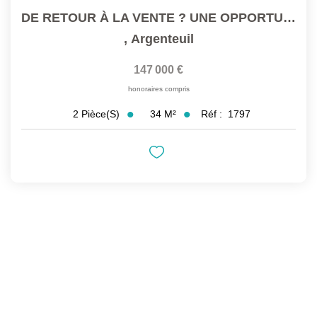
DE RETOUR À LA VENTE ? UNE OPPORTUNITÉ À SAISIR SANS...
,
Argenteuil
147 000 €
honoraires compris
34
M²
Réf :
1797
2
Pièce(s)