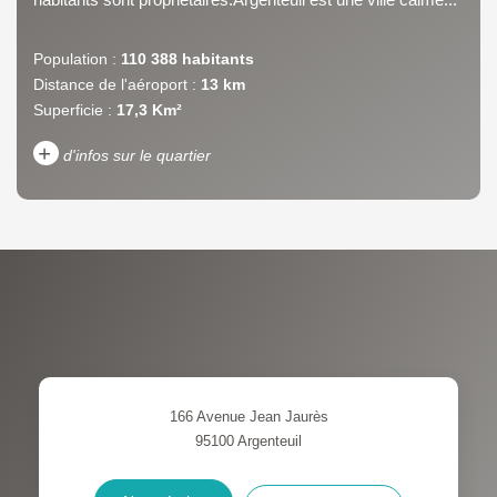
Population :
110 388 habitants
Distance de l'aéroport :
13 km
Superficie :
17,3 Km²
+
d'infos sur le quartier
DENSITÉ DE POPULATION
ENFANTS ET ADOLESCENTS
AGE MOYEN
REVENU MENSUEL PAR
MÉNAGE
TAUX DE PROPRIÉTAIRES
TAUX D'HABITATION
166 Avenue Jean Jaurès
TAXE FONCIÈRE
PART DES MÉNAGES SANS
95100
Argenteuil
VOITURE
DISTANCE DE L'AÉROPORT :
SUPERFICIE :