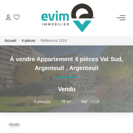
ACHETER
Accueil
4 pièces
Référence 1518
LOUER
À vendre Appartement 4 pièces Val Sud,
ESTIMER
Argenteuil
,
Argenteuil
VENDRE
Vendu
GESTION
4
pièce(s)
•
78
m²
•
Réf : 1518
BIENS VENDUS
Vendu