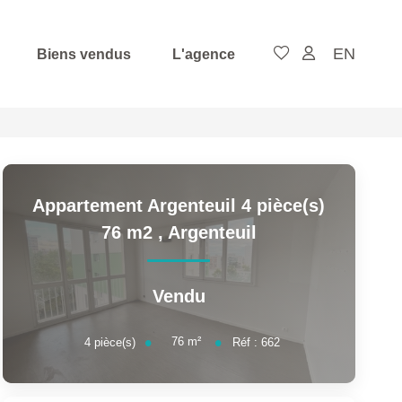
EN
Biens vendus
L'agence
Appartement Argenteuil 4 pièce(s)
76 m2
,
Argenteuil
Vendu
76
m²
4
pièce(s)
Réf :
662