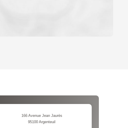
OYEN
'HABITATION
CE DE L'AÉROPORT :
 ET CRÈCHES
166 Avenue Jean Jaurès
95100
Argenteuil