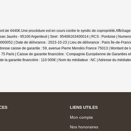
sont de 4440€.
Une procédure est en cours contre le syndic de copropriété.
Affichage
an Jaurès - 95100 Argenteuil | Siret : 95408163400014 | RCS : Pontoise | Numer
00052 | Date de délivrance : 2023-10-23 | Lieu de délivrance : Paris île-de-Fra
dresse caisse de garantie : 59, avenue Pierre Mendès France 75013 | Montant de la
nce 75 Paris | Caisse de garantie financière : Compagnie Européenne de Garanties 
e la garantie financière : 110 000€ | Nom du médiateur : NC | Adresse du médiateur
CES
LIENS UTILES
Mon compte
Nos honoraires