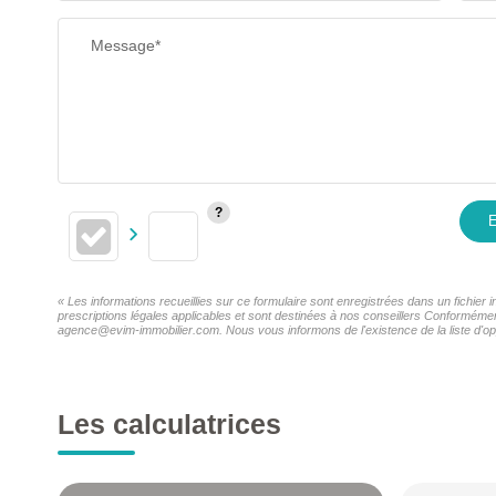
RESTAURANTS ET CAFÉS
Message*
E
« Les informations recueillies sur ce formulaire sont enregistrées dans un fichie
prescriptions légales applicables et sont destinées à nos conseillers Conformémen
agence@evim-immobilier.com. Nous vous informons de l'existence de la liste d'opp
Les calculatrices