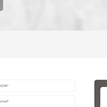
ENFANTS ET ADOLESCENTS
AGE M
TAUX DE PROPRIÉTAIRES
TAUX D
PART DES MÉNAGES SANS VOITURE
DISTAN
NOM*
RÉSULTATS DES LYCÉES
ECOLES
email*