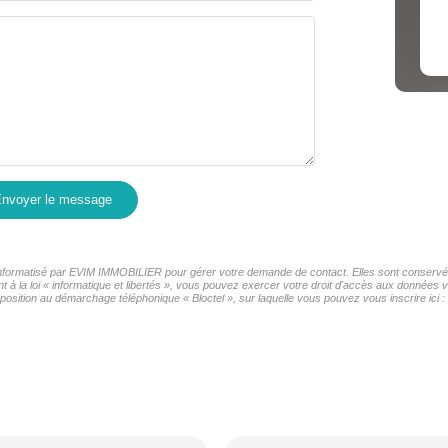
COMMERCES
MÉDEC
nvoyer le message
r informatisé par EVIM IMMOBILIER pour gérer votre demande de contact. Elles sont conservées
t à la loi « informatique et libertés », vous pouvez exercer votre droit d'accès aux données
osition au démarchage téléphonique « Bloctel », sur laquelle vous pouvez vous inscrire ici :