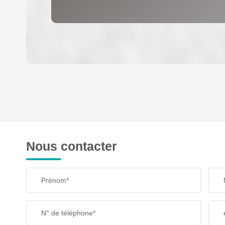
DENSITÉ DE POPULATION
REVENU MENSUEL PAR MÉNAGE
Nous contacter
TAXE FONCIÈRE
Prénom*
SUPERFICIE :
N° de téléphone*