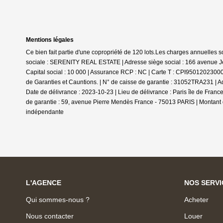
Mentions légales
Ce bien fait partie d'une copropriété de 120 lots.Les charges annuelles 
sociale : SERENITY REAL ESTATE | Adresse siège social : 166 avenue Je
Capital social : 10 000 | Assurance RCP : NC |
Carte T : CPI950120230000
de Garanties et Cauntions. | N° de caisse de garantie : 31052TRA231 | A
Date de délivrance : 2023-10-23 | Lieu de délivrance : Paris île de Fra
de garantie : 59, avenue Pierre Mendès France - 75013 PARIS | Montant d
indépendante
L'AGENCE
NOS SERVI
Qui sommes-nous ?
Acheter
Nous contacter
Louer