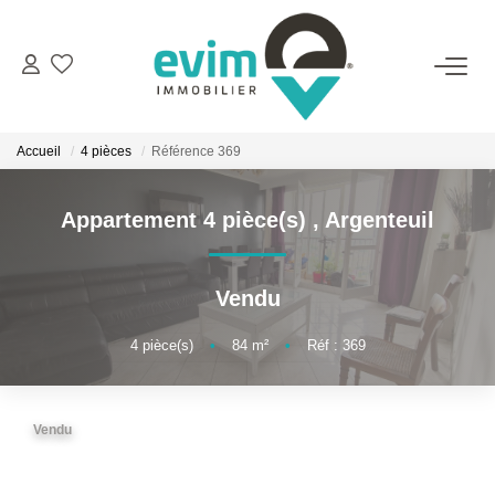
ACHETER
Accueil
4 pièces
Référence 369
LOUER
Appartement 4 pièce(s)
,
Argenteuil
ESTIMER
Vendu
VENDRE
4
pièce(s)
•
84
m²
•
Réf : 369
GESTION
Vendu
BIENS VENDUS