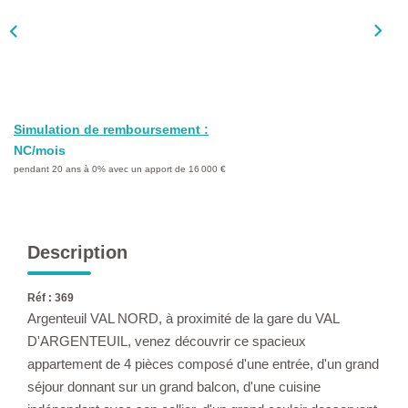
L'AGENCE
Qui Sommes-Nous ?
L'application
Actualités
Simulation de remboursement :
Rejoignez-Nous
NC/mois
pendant 20 ans à 0% avec un apport de 16 000 €
Nous Contacter
FAQ
Description
EN
Réf : 369
Argenteuil VAL NORD, à proximité de la gare du VAL
D'ARGENTEUIL, venez découvrir ce spacieux
appartement de 4 pièces composé d'une entrée, d'un grand
séjour donnant sur un grand balcon, d'une cuisine