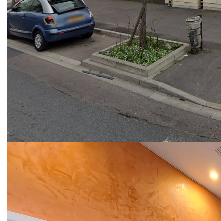
faibles charges, proche de toutes commodités et à
seulement 10 MINUTES du PONT DE BEZONS (Tramway
T2).
L'appartement se compose d'un séjour donnant accès sur
un balcon, une grande cuisine équipée, un grand
dégagement desservant 3 grandes chambres, une salle de
bain avec WC séparés.
Une place de parking en sous-sol complète ce bien.
Contactez-nous rapidement !!
----------------------------------------------------
Suite aux annonces gouvernementales et au vu des
nouvelles mesures prises contre la COVID-19, nous
informons notre aimable clientèle que les visites physiques
sont maintenues (avec attestation).