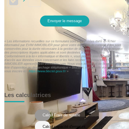
Envoyer le message
« Les informations recueillies sur ce formulaire sont enregistrées dans un fichier
informatisé par EVIM IMMOBILIER pour gérer votre demande de contact. Elles sont
conservées pour la durée nécessaire à la gestion de la relation client dans le respect
des prescriptions légales applicables et sont destinées à nos conseillers
Conformément à la loi « informatique et libertés », vous pouvez exercer votre droit
d'accès aux données vous concernant et les faire rectifier en contactant EVIM
IMMOBILIER agence@evim-immobilier.com. Nous vous informons de l'existence de la
liste d'opposition au démarchage téléphonique « Bloctel », sur laquelle vous pouvez
vous inscrire ici :
https://www.bloctel.gouv.fr/
»
Les calculatrices
Calcul Frais de notaire
Calcul capacité d'emprunt