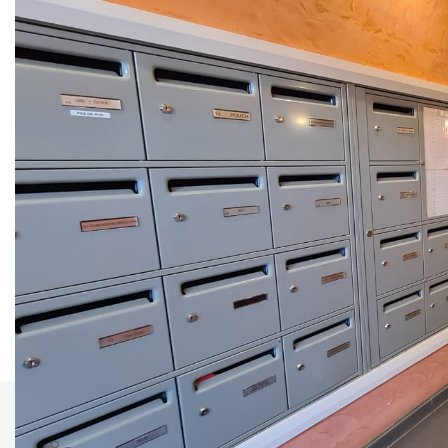
Nous mettons également en place des visites en live*, qui
se feront en 2 étapes :
- Premier contact avec notre conseiller par téléphone ou
visio
- Prise de rendez-vous pour la visite live via Whatsapp /
Facetime ou tout autre support
Contactez-nous au 01.30.25.04.02, notre équipe sera ravie
de vous répondre et de vous accompagner dans votre
projet, du lundi au samedi de 9h00 à 19h00.
*visites en direct et non vidéos préenregistrées
Nos honoraires
Nous contacter
Imprimer