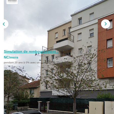
Vendu
L'AGENCE
Qui Sommes-Nous ?
L'application
Actualités
Rejoignez-Nous
Nous Contacter
Simulation de remboursement :
FAQ
NC/mois
pendant 20 ans à 0% avec un apport de 24 500 €
EN
Description
Réf : 192
Nous vous proposons un appartement de 4 pièces dans
une petite copropriété récente (Norme RT 2012) avec de