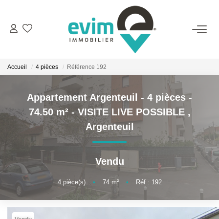
ACHETER
Accueil
4 pièces
Référence 192
LOUER
Appartement Argenteuil - 4 pièces -
ESTIMER
74.50 m² - VISITE LIVE POSSIBLE
,
Argenteuil
VENDRE
Vendu
GESTION
4
pièce(s)
•
74
m²
•
Réf : 192
BIENS VENDUS