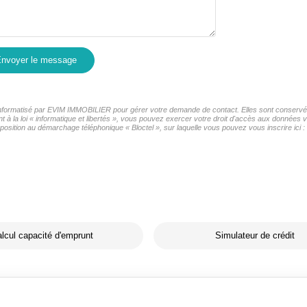
nvoyer le message
r informatisé par EVIM IMMOBILIER pour gérer votre demande de contact. Elles sont conservées
t à la loi « informatique et libertés », vous pouvez exercer votre droit d'accès aux données
osition au démarchage téléphonique « Bloctel », sur laquelle vous pouvez vous inscrire ici :
lcul capacité d'emprunt
Simulateur de crédit