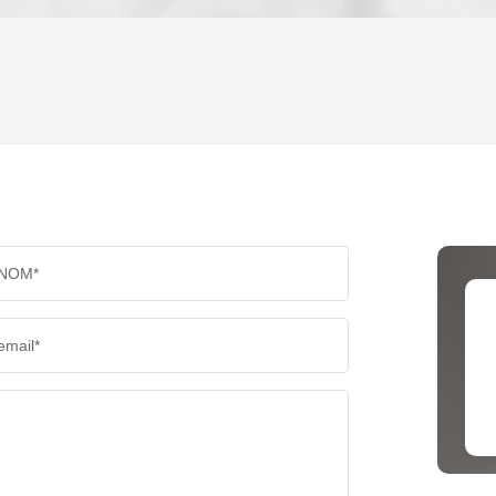
ENFANTS ET ADOLESCENTS
AGE M
TAUX DE PROPRIÉTAIRES
TAUX D
PART DES MÉNAGES SANS VOITURE
DISTAN
NOM*
RÉSULTATS DES LYCÉES
ECOLES
email*
COMMERCES
MÉDEC