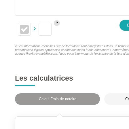
E
« Les informations recueillies sur ce formulaire sont enregistrées dans un fichie
prescriptions légales applicables et sont destinées à nos conseillers Conformémen
agence@evim-immobilier.com. Nous vous informons de l'existence de la liste d'opp
Les calculatrices
Calcul Frais de notaire
Ca