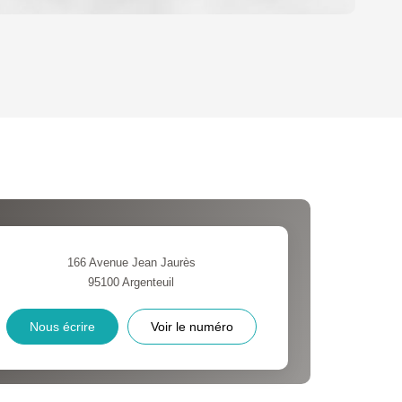
OYEN
'HABITATION
CE DE L'AÉROPORT :
 ET CRÈCHES
166 Avenue Jean Jaurès
95100
Argenteuil
INS
Nous écrire
Voir le numéro