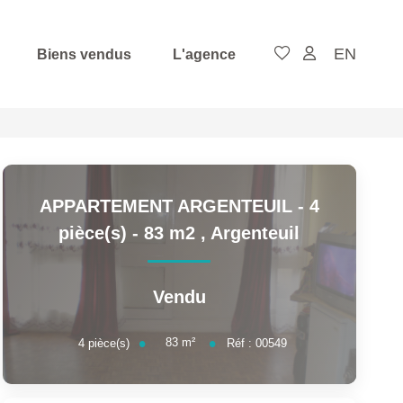
EN
Biens vendus
L'agence
APPARTEMENT ARGENTEUIL - 4
pièce(s) - 83 m2
,
Argenteuil
Vendu
83
m²
4
pièce(s)
Réf :
00549