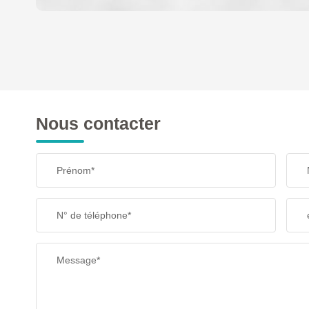
DENSITÉ DE POPULATION
REVENU MENSUEL PAR MÉNAGE
Nous contacter
TAXE FONCIÈRE
Prénom*
SUPERFICIE :
N° de téléphone*
RESTAURANTS ET CAFÉS
Message*