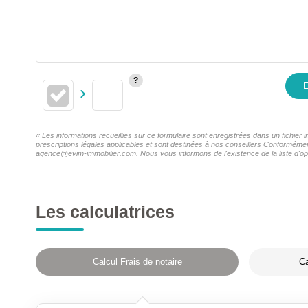
E
« Les informations recueillies sur ce formulaire sont enregistrées dans un fichie
prescriptions légales applicables et sont destinées à nos conseillers Conformémen
agence@evim-immobilier.com. Nous vous informons de l'existence de la liste d'opp
Les calculatrices
Calcul Frais de notaire
Ca