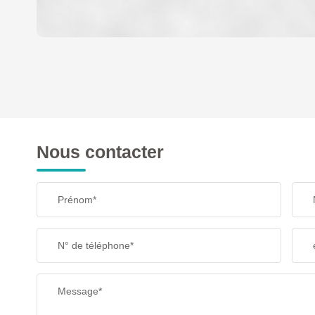
DENSITÉ DE POPULATION
REVENU MENSUEL PAR MÉNAGE
Nous contacter
TAXE FONCIÈRE
Prénom*
SUPERFICIE :
N° de téléphone*
RESTAURANTS ET CAFÉS
Message*