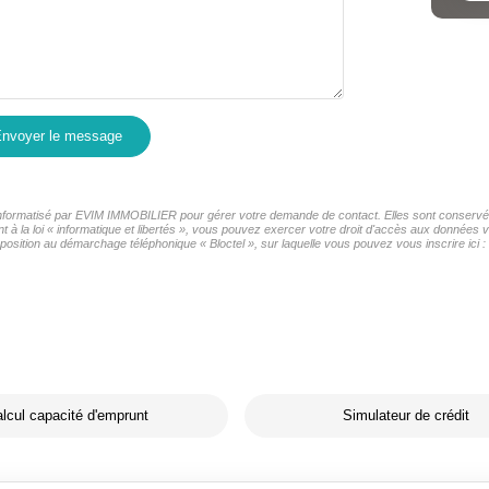
nvoyer le message
r informatisé par EVIM IMMOBILIER pour gérer votre demande de contact. Elles sont conservées
t à la loi « informatique et libertés », vous pouvez exercer votre droit d'accès aux données
osition au démarchage téléphonique « Bloctel », sur laquelle vous pouvez vous inscrire ici :
lcul capacité d'emprunt
Simulateur de crédit