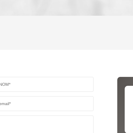
ENFANTS ET ADOLESCENTS
AGE M
TAUX DE PROPRIÉTAIRES
TAUX D
PART DES MÉNAGES SANS VOITURE
DISTAN
NOM*
RÉSULTATS DES LYCÉES
ECOLES
email*
COMMERCES
MÉDEC