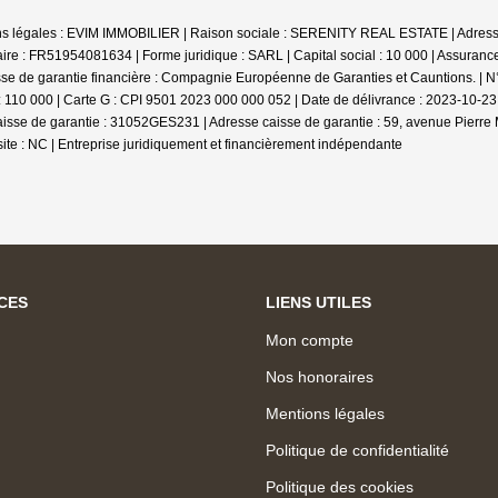
tions légales : EVIM IMMOBILIER | Raison sociale : SERENITY REAL ESTATE | Adress
re : FR51954081634 | Forme juridique : SARL | Capital social : 10 000 | Assuran
sse de garantie financière : Compagnie Européenne de Garanties et Cauntions. | N°
110 000 | Carte G : CPI 9501 2023 000 000 052 | Date de délivrance : 2023-10-23 | 
isse de garantie : 31052GES231 | Adresse caisse de garantie : 59, avenue Pierre 
ite : NC |
Entreprise juridiquement et financièrement indépendante
CES
LIENS UTILES
Mon compte
Nos honoraires
Mentions légales
Politique de confidentialité
Politique des cookies