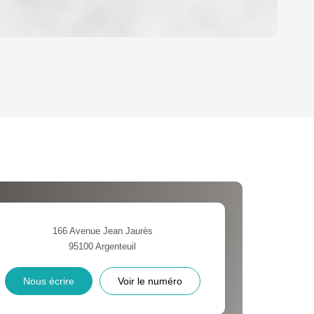
OYEN
'HABITATION
CE DE L'AÉROPORT :
 ET CRÈCHES
166 Avenue Jean Jaurès
95100
Argenteuil
INS
Nous écrire
Voir le numéro