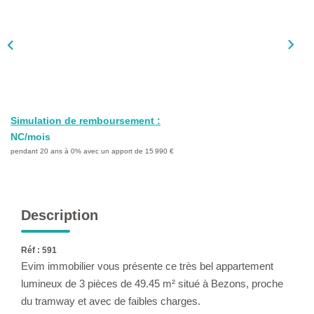
L'AGENCE
Qui Sommes-Nous ?
L'application
Actualités
Rejoignez-Nous
Simulation de remboursement :
Nous Contacter
NC/mois
pendant 20 ans à 0% avec un apport de 15 990 €
FAQ
EN
Description
Réf : 591
Evim immobilier vous présente ce très bel appartement
lumineux de 3 pièces de 49.45 m² situé à Bezons, proche
du tramway et avec de faibles charges.