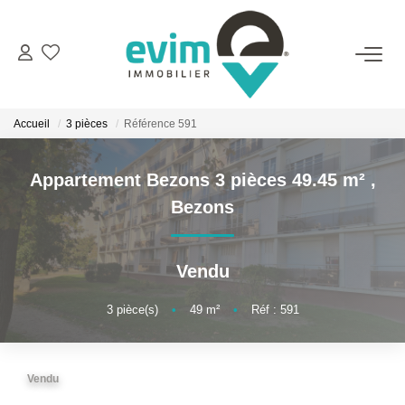
ACHETER
Accueil
3 pièces
Référence 591
LOUER
Appartement Bezons 3 pièces 49.45 m²
,
ESTIMER
Bezons
VENDRE
Vendu
GESTION
3
pièce(s)
•
49
m²
•
Réf : 591
BIENS VENDUS
Vendu