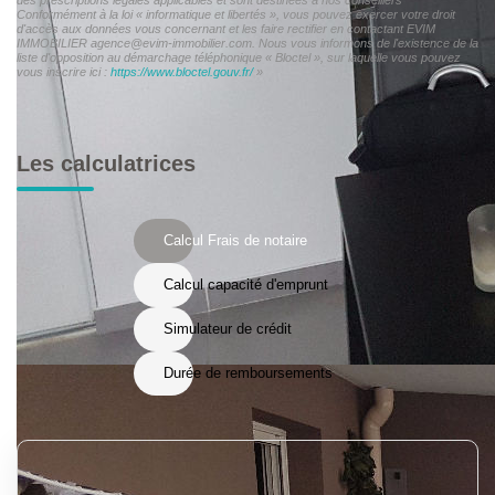
Conformément à la loi « informatique et libertés », vous pouvez exercer votre droit
d'accès aux données vous concernant et les faire rectifier en contactant EVIM
IMMOBILIER agence@evim-immobilier.com. Nous vous informons de l'existence de la
liste d'opposition au démarchage téléphonique « Bloctel », sur laquelle vous pouvez
vous inscrire ici :
https://www.bloctel.gouv.fr/
»
Les calculatrices
Calcul Frais de notaire
Calcul capacité d'emprunt
Simulateur de crédit
Durée de remboursements