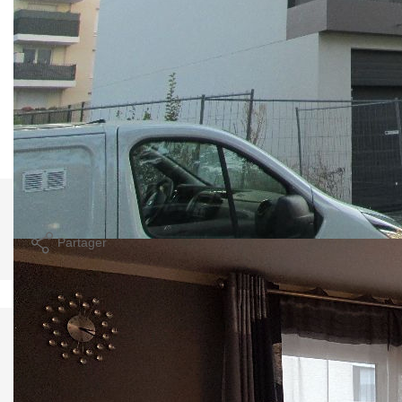
Vous disposerez également d'une place de parking en
sous-sol.
Vous serez idéalement situé, proche des commerces,des
écoles et des transports.
A vos téléphones !!!
Nos honoraires
Nous contacter
Imprimer
Partager
Calculer mon budget