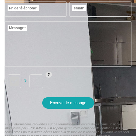
N° de téléphone*
email*
Message*
Envoyer le message
« Les informations recueillies sur ce formulaire sont enregistrées dans un fichier
informatisé par EVIM IMMOBILIER pour gérer votre demande de contact. Elles sont
conservées pour la durée nécessaire à la gestion de la relation client dans le respect
des prescriptions légales applicables et sont destinées à nos conseillers