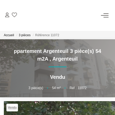
ACHETER
Accueil
3 pièces
Référence 11072
LOUER
ppartement Argenteuil 3 pièce(s) 54
ESTIMER
m2A
,
Argenteuil
VENDRE
Vendu
GESTION
3
pièce(s)
•
54
m²
•
Réf : 11072
BIENS VENDUS
Vendu