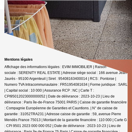
Mentions légales
Affichage des informations légales : EVIM IMMOBILIER | Raison
sociale : SERENITY REAL ESTATE | Adresse siège social : 166 avenue Jean
Jaurès - 95100 Argenteuil | Siret : 95408163400014 | RCS : Pontoise |
Numero TVA Intracommunautaire : FR51954081634 | Forme juridique : SARL
| Capital social : 10 000 | Assurance RCP : NC |
Carte T :
CPI95012023000000052 | Date de délivrance : 2023-10-23 | Lieu de
délivrance : Paris île-de-France 75001 PARIS | Caisse de garantie financière
: Compagnie Européenne de Garanties et Cauntions. | N° de caisse de
garantie : 31052TRA231 | Adresse caisse de garantie : 59, avenue Pierre
Mendès France 75013 | Montant de la garantie financière : 110 000 | Carte G
: CPI 9501 2023 000 000 052 | Date de délivrance : 2023-10-23 | Lieu de
délivrance : Paris île de France 75 Paris | Caisse de garantie financière :