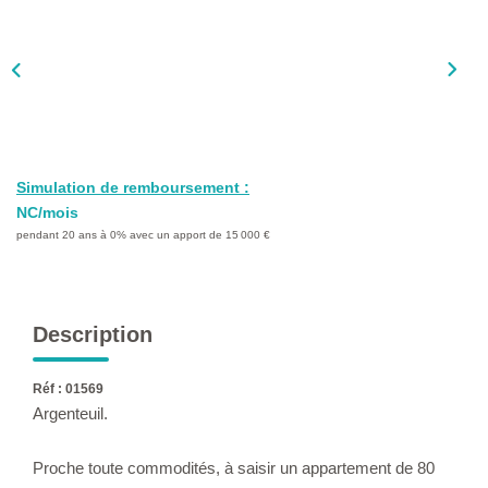
L'AGENCE
Qui Sommes-Nous ?
L'application
Actualités
Rejoignez-Nous
Simulation de remboursement :
Nous Contacter
NC/mois
pendant 20 ans à 0% avec un apport de 15 000 €
FAQ
EN
Description
Réf : 01569
Argenteuil.
Proche toute commodités, à saisir un appartement de 80