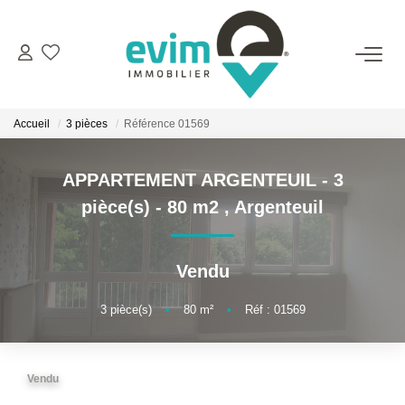
ACHETER
Accueil
3 pièces
Référence 01569
LOUER
APPARTEMENT ARGENTEUIL - 3
ESTIMER
pièce(s) - 80 m2
,
Argenteuil
VENDRE
Vendu
GESTION
3
pièce(s)
•
80
m²
•
Réf : 01569
BIENS VENDUS
Vendu