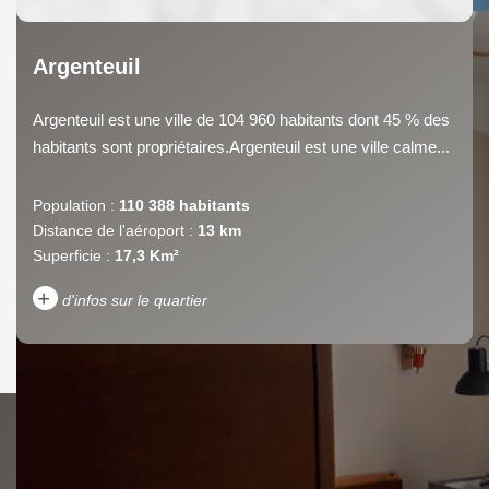
Argenteuil
Argenteuil est une ville de 104 960 habitants dont 45 % des
habitants sont propriétaires.Argenteuil est une ville calme...
Population :
110 388 habitants
Distance de l'aéroport :
13 km
Superficie :
17,3 Km²
+
d'infos sur le quartier
DENSITÉ DE POPULATION
ENFANTS ET ADOLESCENTS
AGE MOYEN
REVENU MENSUEL PAR
MÉNAGE