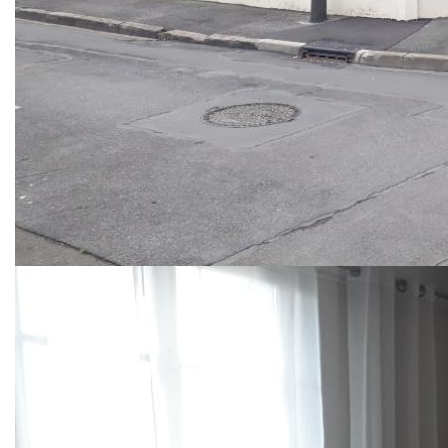
Maison de 4 pièces édifiée sur une parcelle de 212 m² dans
le secteur du VAL NOTRE DAME proche des commerces,
écoles et transports.
Offrant au rez-de-chaussée : une entrée, un séjour,
2 chambres, une cuisine indépendante et des WC.
A l'étage les combles sont aménagées offrant un espace
supplémentairement et laissant libre cours à votre
imagination.
Vous disposerez également d'un sous-sol total avec un
garage.
Maison à visiter rapidement !!!
----------------------------------------------------
Suite aux annonces gouvernementales et au vu des
nouvelles mesures prises contre la COVID-19, nous
informons notre aimable clientèle que les visites physiques