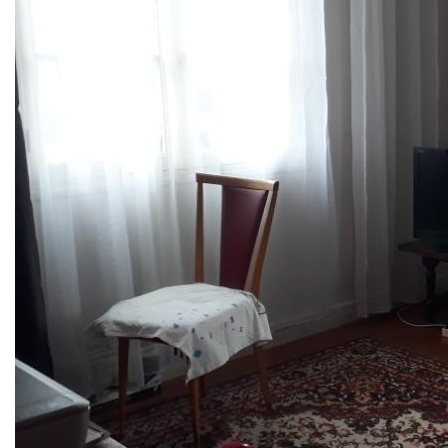
sont maintenues (avec attestation).
Nous mettons également en place des visites en live*, qui
se feront en 2 étapes :
- Premier contact avec notre conseiller par téléphone ou
visio
- Prise de rendez-vous pour la visite live via Whatsapp /
Facetime ou tout autre support
Contactez-nous au 01.30.25.04.02, notre équipe sera ravie
de vous répondre et de vous accompagner dans votre
projet, du lundi au samedi de 9h00 à 19h00.
*visites en direct et non vidéos préenregistrées
Nos honoraires
Nous contacter
Diagnostics énergétiques