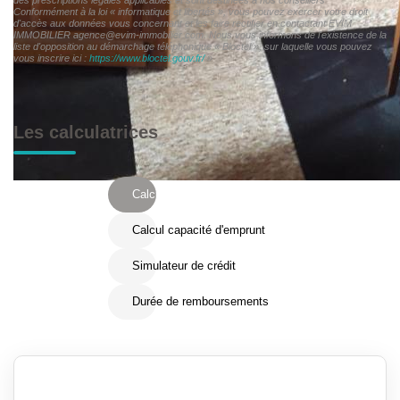
Conformément à la loi « informatique et libertés », vous pouvez exercer votre droit
d'accès aux données vous concernant et les faire rectifier en contactant EVIM
IMMOBILIER agence@evim-immobilier.com. Nous vous informons de l'existence de la
liste d'opposition au démarchage téléphonique « Bloctel », sur laquelle vous pouvez
vous inscrire ici :
https://www.bloctel.gouv.fr/
»
Les calculatrices
Calcul Frais de notaire
Calcul capacité d'emprunt
Simulateur de crédit
Durée de remboursements