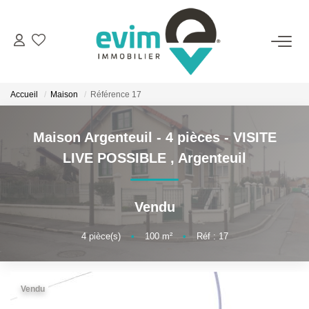
ACHETER
Accueil
Maison
Référence 17
LOUER
Maison Argenteuil - 4 pièces - VISITE
ESTIMER
LIVE POSSIBLE
,
Argenteuil
VENDRE
Vendu
GESTION
4
pièce(s)
•
100
m²
•
Réf : 17
BIENS VENDUS
Vendu