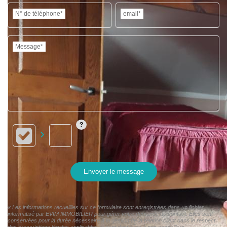
N° de téléphone*
email*
Message*
Envoyer le message
« Les informations recueillies sur ce formulaire sont enregistrées dans un fichier
informatisé par EVIM IMMOBILIER pour gérer votre demande de contact. Elles sont
conservées pour la durée nécessaire à la gestion de la relation client dans le respect
des prescriptions légales applicables et sont destinées à nos conseillers