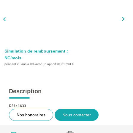
L'AGENCE
Qui Sommes-Nous ?
L'application
Actualités
Rejoignez-Nous
Simulation de remboursement :
Nous Contacter
NC/mois
pendant 20 ans à 0% avec un apport de 31 693 €
FAQ
EN
Description
Réf : 1633
Nos honoraires
Nous contacter