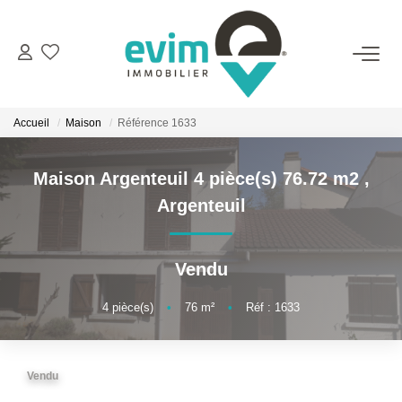
ACHETER
Accueil
Maison
Référence 1633
LOUER
Maison Argenteuil 4 pièce(s) 76.72 m2
,
ESTIMER
Argenteuil
VENDRE
Vendu
GESTION
4
pièce(s)
•
76
m²
•
Réf : 1633
BIENS VENDUS
Vendu