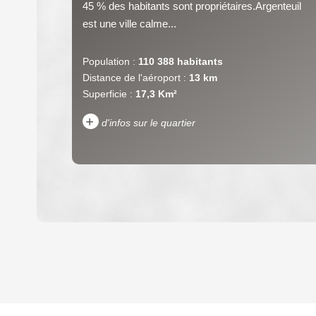
45 % des habitants sont propriétaires.Argenteuil
est une ville calme...
Population :
110 388 habitants
Distance de l'aéroport :
13 km
Superficie :
17,3 Km²
+
d'infos sur le quartier
DENSITÉ DE POPULATION
REVENU MENSUEL PAR MÉNAGE