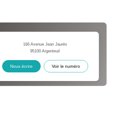
CE DE L'AÉROPORT :
 ET CRÈCHES
166 Avenue Jean Jaurès
95100
Argenteuil
INS
Nous écrire
Voir le numéro