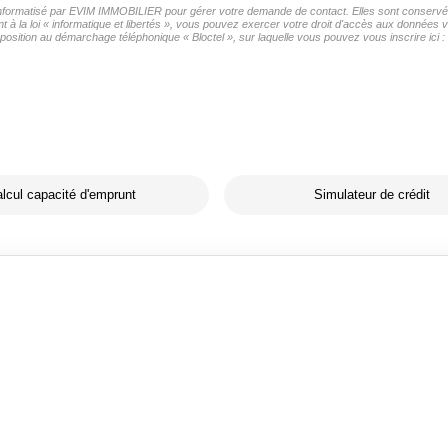
r informatisé par EVIM IMMOBILIER pour gérer votre demande de contact. Elles sont conservées
t à la loi « informatique et libertés », vous pouvez exercer votre droit d'accès aux données
osition au démarchage téléphonique « Bloctel », sur laquelle vous pouvez vous inscrire ici :
lcul capacité d'emprunt
Simulateur de crédit