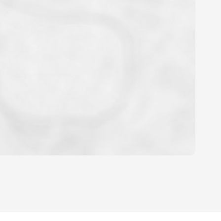
OYEN
'HABITATION