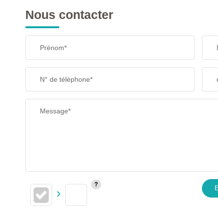
Nous contacter
TAXE FONCIÈRE
Prénom*
SUPERFICIE :
N° de téléphone*
RESTAURANTS ET CAFÉS
Message*
E