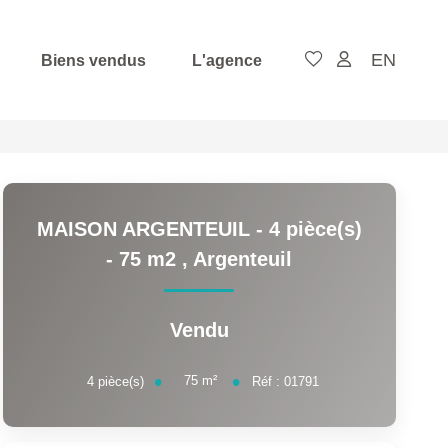
EN
Biens vendus
L'agence
MAISON ARGENTEUIL - 4 pièce(s)
- 75 m2
,
Argenteuil
Vendu
75
m²
4
pièce(s)
Réf :
01791