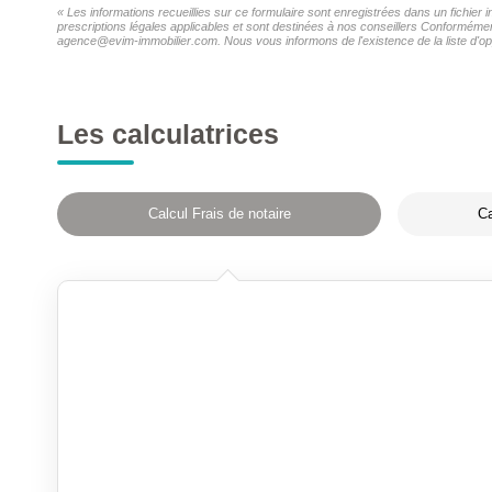
« Les informations recueillies sur ce formulaire sont enregistrées dans un fichie
prescriptions légales applicables et sont destinées à nos conseillers Conformémen
agence@evim-immobilier.com. Nous vous informons de l'existence de la liste d'opp
Les calculatrices
Calcul Frais de notaire
Ca