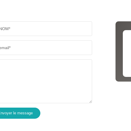
PART DES MÉNAGES SANS VOITURE
DISTAN
NOM*
RÉSULTATS DES LYCÉES
ECOLES
email*
COMMERCES
MÉDEC
nvoyer le message