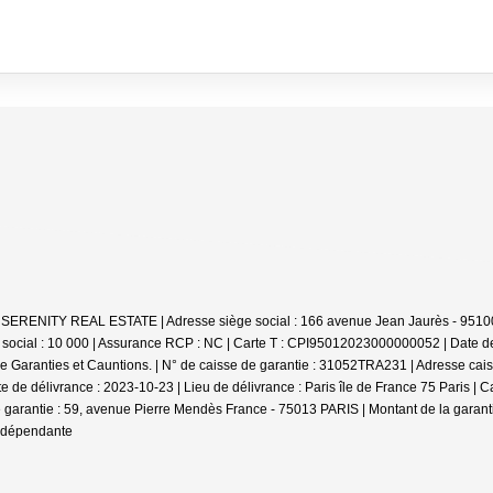
 : SERENITY REAL ESTATE | Adresse siège social : 166 avenue Jean Jaurès - 95100
social : 10 000 | Assurance RCP : NC |
Carte T : CPI95012023000000052 | Date de d
Garanties et Cauntions. | N° de caisse de garantie : 31052TRA231 | Adresse cais
te de délivrance : 2023-10-23 | Lieu de délivrance : Paris île de France 75 Paris 
 garantie : 59, avenue Pierre Mendès France - 75013 PARIS | Montant de la garanti
indépendante