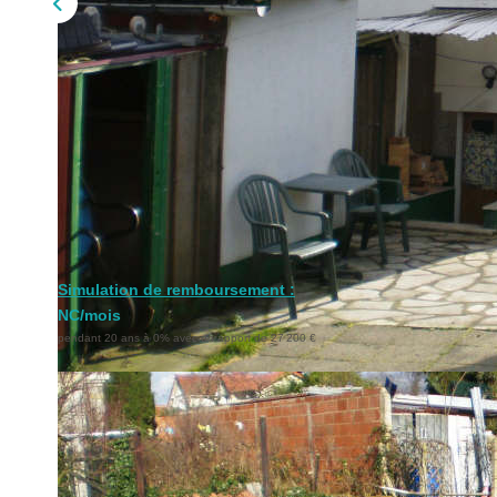
Simulation de remboursement :
NC/mois
pendant 20 ans à 0% avec un apport de 27 200 €
Description
Réf : 01180
ST GRATIEN