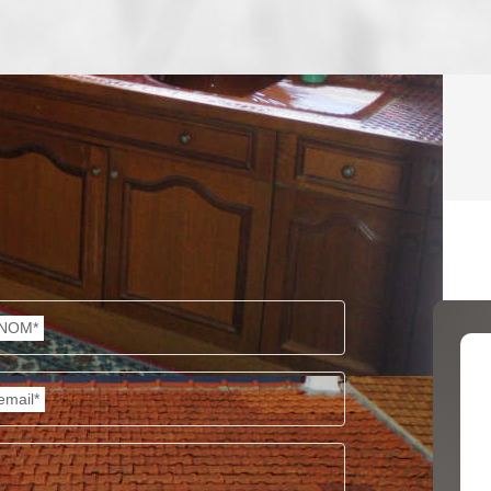
ENFANTS ET ADOLESCENTS
AGE M
TAUX DE PROPRIÉTAIRES
TAUX D
PART DES MÉNAGES SANS VOITURE
DISTAN
NOM*
RÉSULTATS DES LYCÉES
ECOLES
email*
COMMERCES
MÉDEC