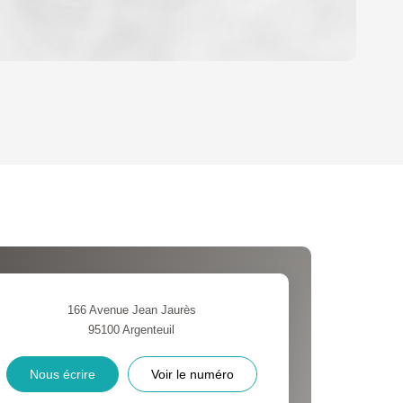
OYEN
'HABITATION
CE DE L'AÉROPORT :
 ET CRÈCHES
166 Avenue Jean Jaurès
95100
Argenteuil
INS
Nous écrire
Voir le numéro