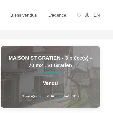
EN
Biens vendus
L'agence
MAISON ST GRATIEN - 3 pièce(s) -
70 m2
,
St Gratien
Vendu
70
m²
3
pièce(s)
Réf :
01180