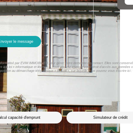
nvoyer le message
r informatisé par EVIM IMMOBILIER pour gérer votre demande de contact. Elles sont conservées
t à la loi « informatique et libertés », vous pouvez exercer votre droit d'accès aux données
osition au démarchage téléphonique « Bloctel », sur laquelle vous pouvez vous inscrire ici :
lcul capacité d'emprunt
Simulateur de crédit