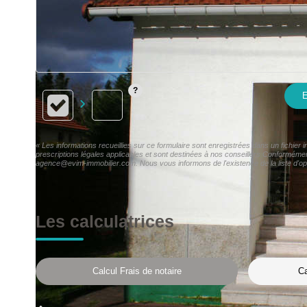
E
« Les informations recueillies sur ce formulaire sont enregistrées dans un fichie
prescriptions légales applicables et sont destinées à nos conseillers Conformémen
agence@evim-immobilier.com. Nous vous informons de l'existence de la liste d'opp
Les calculatrices
Calcul Frais de notaire
Ca