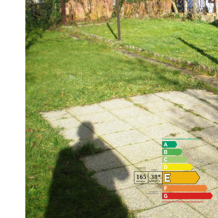
A saisir!
Charmante maison dans quartier pavillonnaire et calme proc
DPE : D
**
Honoraires à la charge du vendeur
Diagnostics énergétiques