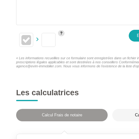
E
« Les informations recueillies sur ce formulaire sont enregistrées dans un fichie
prescriptions légales applicables et sont destinées à nos conseillers Conformémen
agence@evim-immobilier.com. Nous vous informons de l'existence de la liste d'opp
Les calculatrices
Calcul Frais de notaire
Ca