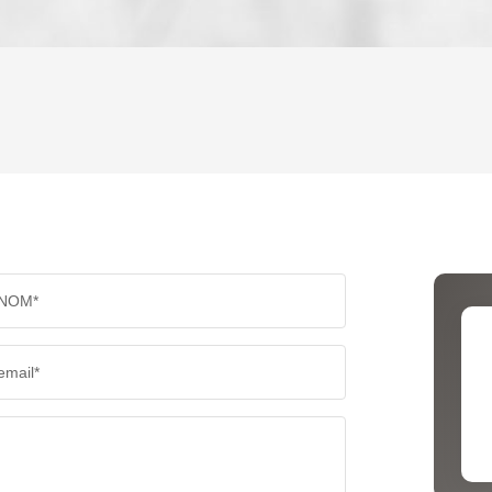
ENFANTS ET ADOLESCENTS
AGE M
TAUX DE PROPRIÉTAIRES
TAUX D
PART DES MÉNAGES SANS VOITURE
DISTAN
NOM*
RÉSULTATS DES LYCÉES
ECOLES
email*
COMMERCES
MÉDEC