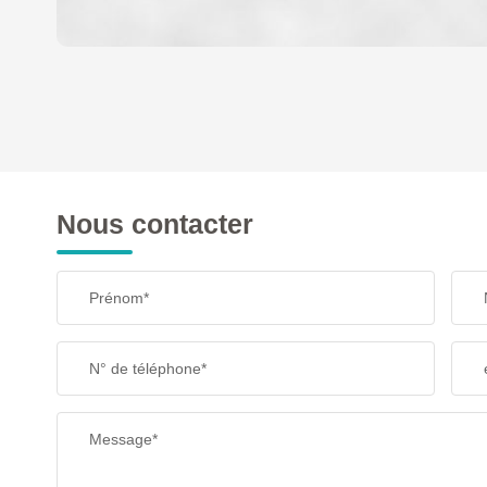
DENSITÉ DE POPULATION
REVENU MENSUEL PAR MÉNAGE
Nous contacter
TAXE FONCIÈRE
Prénom*
SUPERFICIE :
N° de téléphone*
RESTAURANTS ET CAFÉS
Message*