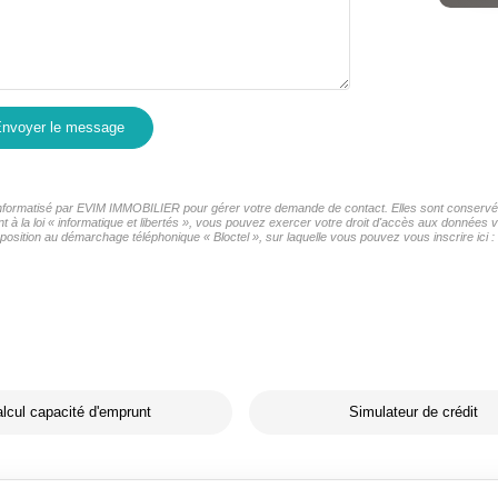
nvoyer le message
r informatisé par EVIM IMMOBILIER pour gérer votre demande de contact. Elles sont conservées
t à la loi « informatique et libertés », vous pouvez exercer votre droit d'accès aux données
osition au démarchage téléphonique « Bloctel », sur laquelle vous pouvez vous inscrire ici :
lcul capacité d'emprunt
Simulateur de crédit