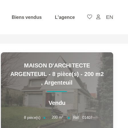
EN
Biens vendus
L'agence
MAISON D'ARCHITECTE
ARGENTEUIL - 8 pièce(s) - 200 m2
,
Argenteuil
Vendu
200
m²
8
pièce(s)
Réf :
01407