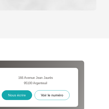
OYEN
'HABITATION
CE DE L'AÉROPORT :
 ET CRÈCHES
166 Avenue Jean Jaurès
95100
Argenteuil
INS
Nous écrire
Voir le numéro