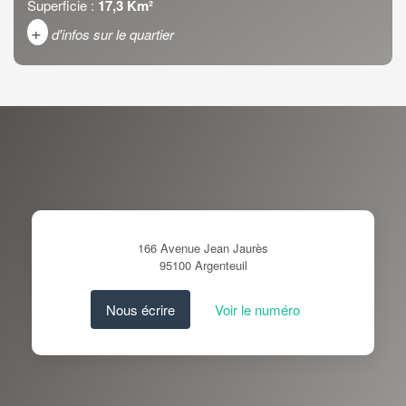
Superficie :
17,3 Km²
+
d'infos sur le quartier
DENSITÉ DE POPULATION
ENFANTS ET ADOLESCENTS
AGE MOYEN
REVENU MENSUEL PAR
MÉNAGE
TAUX DE PROPRIÉTAIRES
TAUX D'HABITATION
TAXE FONCIÈRE
PART DES MÉNAGES SANS
166 Avenue Jean Jaurès
VOITURE
95100
Argenteuil
DISTANCE DE L'AÉROPORT :
SUPERFICIE :
Nous écrire
Voir le numéro
RÉSULTATS DES LYCÉES
ECOLES ET CRÈCHES
RESTAURANTS ET CAFÉS
COMMERCES
MÉDECINS