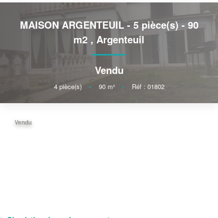
MAISON ARGENTEUIL - 5 pièce(s) - 90
m2
,
Argenteuil
Vendu
4
pièce(s)
•
90
m²
•
Réf : 01802
Vendu