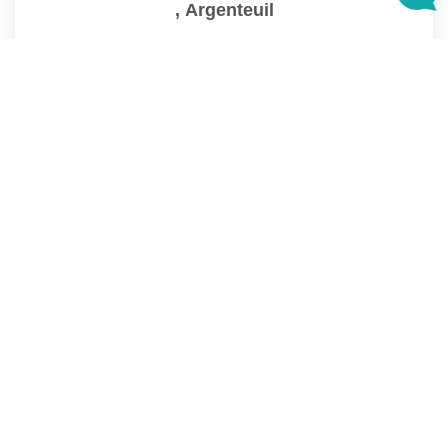
,
Argenteuil
Loué
34
M²
Réf :
1404
2
Pièce(s)
1
2
3
4
5
...
45
Suivante