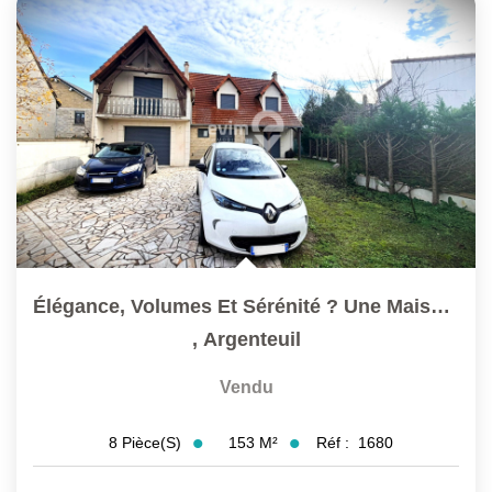
L'AGENCE
Qui Sommes-Nous ?
L'application
Actualités
Rejoignez-Nous
Nous Contacter
FAQ
Élégance, Volumes Et Sérénité ? Une Maison Familiale...
EN
,
Argenteuil
Vendu
153
M²
Réf :
1680
8
Pièce(s)