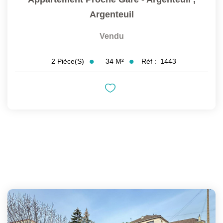
Argenteuil
Vendu
34
M²
Réf :
1443
2
Pièce(s)