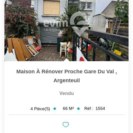
Maison À Rénover Proche Gare Du Val
,
Argenteuil
Vendu
66
M²
Réf :
1554
4
Pièce(s)