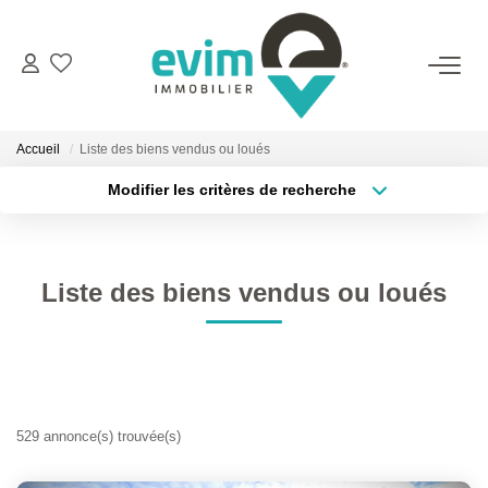
ACHETER
Accueil
Liste des biens vendus ou loués
LOUER
Modifier les critères de recherche
Type de transaction
Localisation
Acheter
Localisation
ESTIMER
Type de bien
Surface min
Sélectionnez...
Liste des biens vendus ou loués
VENDRE
Plus de critères
Budget max
GESTION
Créer une alerte
BIENS VENDUS
529 annonce(s) trouvée(s)